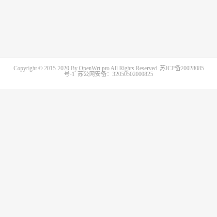
Copyright © 2015-2020 By OpenWrt.pro All Rights Reserved.
苏ICP备20028085
号-1
苏公网安备：32050502000825