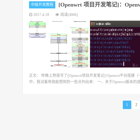
[Openwrt 项目开发笔记]：Op
中级开发教程
2017-4-18
阅读(4066)
正文： 昨晚上熬夜写了[Openwrt项目开发笔记]:Openwrt
中，我试着将我能想到的一些点列出来： 一、关于Openwrt版本的选择 Openwrt官方w
1
2