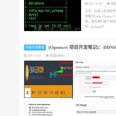
2017-4-19
阅读
正文：在本人的项目中，
框架为Lamp（Linu
案。首先我们来介绍如何在O
中，package已...
[Openwrt 项目开发笔记]：DD
中级开发教程
2017-4-19
阅读(9898)