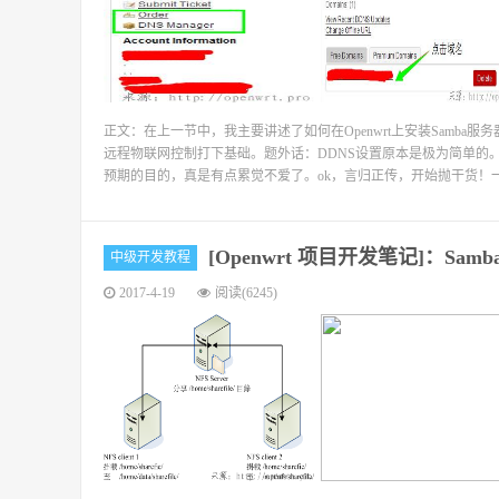
正文：在上一节中，我主要讲述了如何在Openwrt上安装Samba
远程物联网控制打下基础。题外话：DDNS设置原本是极为简单的
预期的目的，真是有点累觉不爱了。ok，言归正传，开始抛干货！一、安
[Openwrt 项目开发笔记]：Sam
中级开发教程
2017-4-19
阅读(6245)