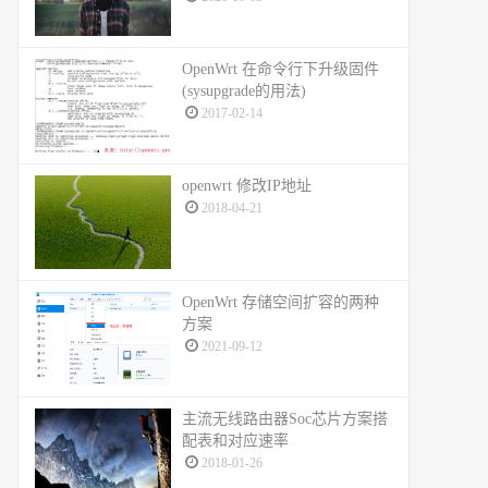
OpenWrt 在命令行下升级固件
(sysupgrade的用法)
2017-02-14
openwrt 修改IP地址
2018-04-21
OpenWrt 存储空间扩容的两种
方案
2021-09-12
主流无线路由器Soc芯片方案搭
配表和对应速率
2018-01-26