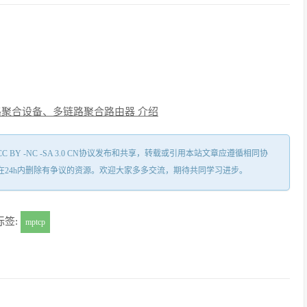
路聚合设备、多链路聚合路由器 介绍
Y -NC -SA 3.0 CN协议发布和共享，转载或引用本站文章应遵循相同协
在24h内删除有争议的资源。欢迎大家多多交流，期待共同学习进步。
标签:
mptcp