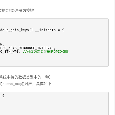
想要的GPIO注册为按键
4
ode2q_gpio_keys[] __initdata = {
,
N,
DE2Q_KEYS_DEBOUNCE_INTERVAL,
O_BTN_WPS,
//可改为需要注册的GPIO引脚
input系统中持的数据类型中的一种）
c 中的button_map[]对应，具体如下
= {