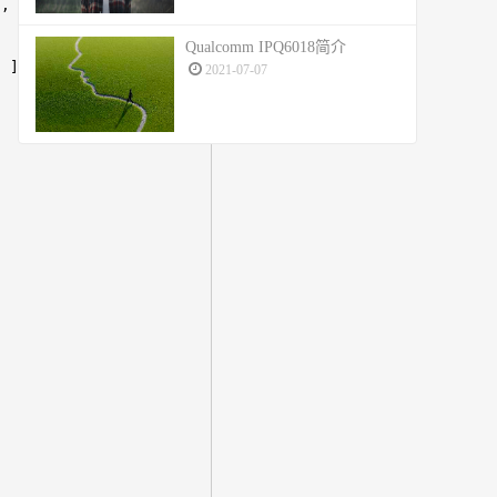
],
,
Qualcomm IPQ6018简介
"
],
2021-07-07
]