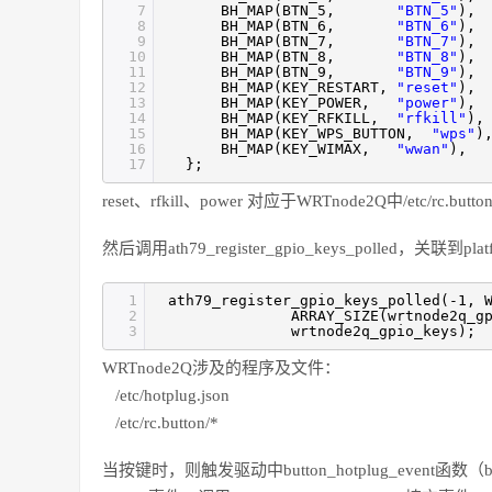
7
BH_MAP(BTN_5,
"BTN_5"
),
8
BH_MAP(BTN_6,
"BTN_6"
),
9
BH_MAP(BTN_7,
"BTN_7"
),
10
BH_MAP(BTN_8,
"BTN_8"
),
11
BH_MAP(BTN_9,
"BTN_9"
),
12
BH_MAP(KEY_RESTART,
"reset"
),
13
BH_MAP(KEY_POWER,
"power"
),
14
BH_MAP(KEY_RFKILL,
"rfkill"
),
15
BH_MAP(KEY_WPS_BUTTON,
"wps"
)
16
BH_MAP(KEY_WIMAX,
"wwan"
),
17
};
reset、rfkill、power 对应于WRTnode2Q中/etc/rc
然后调用ath79_register_gpio_keys_polled，关联到
1
ath79_register_gpio_keys_polled(-1, 
2
ARRAY_SIZE(wrtnode2q_g
3
wrtnode2q_gpio_keys);
WRTnode2Q涉及的程序及文件：
/etc/hotplug.json
/etc/rc.button/*
当按键时，则触发驱动中button_hotplug_event函数（button