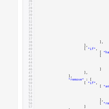
26
27
28
29
30
31
32
33
34
35
36
37
38
39
40
[
"if"
41
[
"h
42
43
44
45
46
47
48
49
"remove"
50
[
"if"
51
[
"a
52
53
54
55
56
[
"r
57