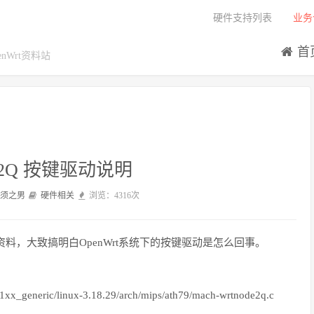
硬件支持列表
业务
首
Wrt资料站
e 2Q 按键驱动说明
佐须之男
硬件相关
浏览：4316次
资料，大致搞明白OpenWrt系统下的按键驱动是怎么回事。
1xx_generic/linux-3.18.29/arch/mips/ath79/mach-wrtnode2q.c