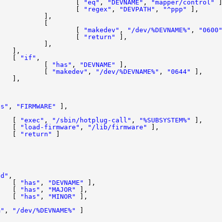
[
"eq"
,
"DEVNAME"
,
"mapper/control"
[
"regex"
,
"DEVPATH"
,
"^ppp"
]
],
[
[
"makedev"
,
"/dev/%DEVNAME%"
,
"0600
[
"return"
],
],
],
[
"if"
,
[
"has"
,
"DEVNAME"
],
[
"makedev"
,
"/dev/%DEVNAME%"
,
"0644"
],
],
],
],
,
as"
,
"FIRMWARE"
],
[
[
"exec"
,
"/sbin/hotplug-call"
,
"%SUBSYSTEM%"
],
[
"load-firmware"
,
"/lib/firmware"
],
[
"return"
]
]
],
],
: [
,
nd"
,
[
"has"
,
"DEVNAME"
],
[
"has"
,
"MAJOR"
],
[
"has"
,
"MINOR"
],
],
m"
,
"/dev/%DEVNAME%"
]