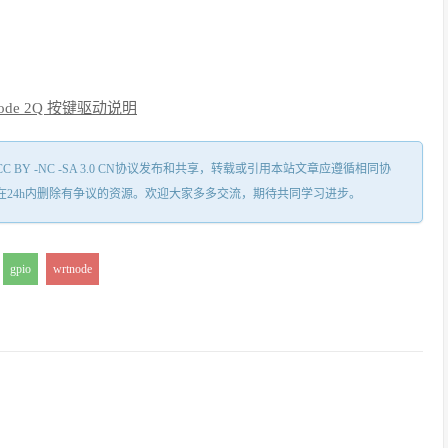
ode 2Q 按键驱动说明
Y -NC -SA 3.0 CN协议发布和共享，转载或引用本站文章应遵循相同协
在24h内删除有争议的资源。欢迎大家多多交流，期待共同学习进步。
:
gpio
wrtnode