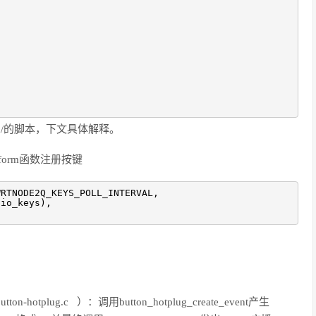
,
.button/的脚本，下文具体解释。
platform函数注册按键
WRTNODE2Q_KEYS_POLL_INTERVAL,
pio_keys),
-hotplug.c ）：调用button_hotplug_create_event产生