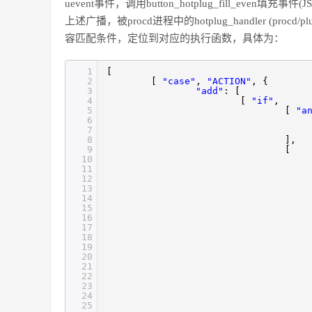
uevent事件，调用button_hotplug_fill_even填充事件
上述广播，被procd进程中的hotplug_handler (procd/pl
容匹配条件，定位到对应的执行函数，具体为：
1
2
[
"case"
,
"ACTION"
3
"add"
4
[
"if"
5
[
"a
6
7
8
9
10
11
12
13
14
15
16
17
18
19
20
21
22
23
24
25