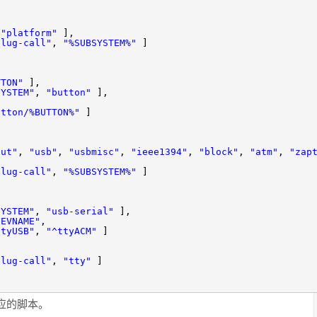
]
],
,
"platform"
],
plug-call"
,
"%SUBSYSTEM%"
,
,
,
TTON"
],
SYSTEM"
,
"button"
],
]
utton/%BUTTON%"
]
,
,
put"
,
"usb"
,
"usbmisc"
,
"ieee1394"
,
"block"
,
"atm"
,
"zap
,
plug-call"
,
"%SUBSYSTEM%"
]
]
,
SYSTEM"
,
"usb-serial"
],
DEVNAME"
ttyUSB"
,
"^ttyACM"
]
],
,
plug-call"
,
"tty"
,
加对应的脚本。