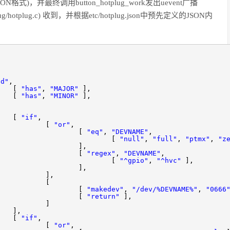
(JSON格式)，并最终调用button_hotplug_work发出uevent广播
ug/hotplug.c) 收到，并根据etc/hotplug.json中预先定义的JSON内
[
, 
: [
nd"
,
[
"has"
,
"MAJOR"
],
[
"has"
,
"MINOR"
]
]
[
"if"
[
"or"
,
[
"eq"
,
"DEVNAME"
,
[
"null"
,
"full"
,
"ptmx"
,
"z
]
[
"regex"
,
"DEVNAME"
[
"^gpio"
,
"^hvc"
],
]
],
[
"makedev"
,
"/dev/%DEVNAME%"
,
"0666
[
"return"
]
]
]
[
"if"
,
[
"or"