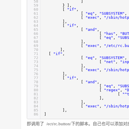
58
59
} 
60
[
"if"
61
[
"eq"
,
"SUBSYSTEM"
62
[
"exec"
,
"/sbin/hot
63
]
64
[
"if"
65
[
"and"
66
[
"has"
,
"BU
67
[
"eq"
,
"SUB
68
69
[
"exec"
,
"/etc/rc.b
70
],
71
[
"if"
72
[
"eq"
,
"SUBSYSTEM"
73
[
"net"
,
"in
74
]
75
[
"exec"
,
"/sbin/hot
76
77
[
"if"
78
[
"and"
79
[
"eq"
,
"SUB
80
[
"regex"
,
"
81
[
"^
82
83
]
84
[
"exec"
,
"/sbin/hot
85
]
86
]
即调用了 /ect/rc.button/下的脚本。自己也可以添