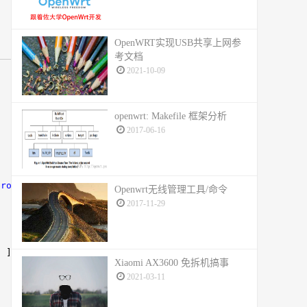
OpenWRT实现USB共享上网参
考文档
2021-10-09
{
,
openwrt: Makefile 框架分析
,
2017-06-16
,
[
,
ero"
],
Openwrt无线管理工具/命令
,
2017-11-29
,
,
[
"
],
,
Xiaomi AX3600 免拆机搞事
2021-03-11
,
,