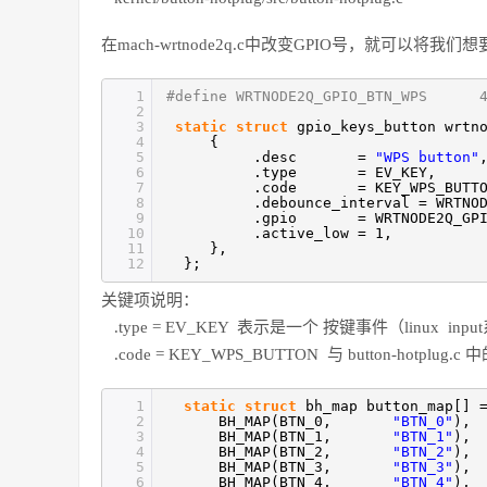
在mach-wrtnode2q.c中改变GPIO号，就可以将我们
1
#define WRTNODE2Q_GPIO_BTN_WPS 
2
3
static
struct
gpio_keys_button wrtn
4
{
5
.desc =
"WPS button"
6
.type = EV_KEY,
7
.code = KEY_WPS_BUTTO
8
.debounce_interval = WRTNO
9
.gpio = WRTNODE2Q_GPI
10
.active_low = 1,
11
},
12
};
关键项说明：
.type = EV_KEY 表示是一个 按键事件（linux 
.code = KEY_WPS_BUTTON 与 button-hotplug.
1
static
struct
bh_map button_map[] 
2
BH_MAP(BTN_0,
"BTN_0"
),
3
BH_MAP(BTN_1,
"BTN_1"
),
4
BH_MAP(BTN_2,
"BTN_2"
),
5
BH_MAP(BTN_3,
"BTN_3"
),
6
BH_MAP(BTN_4,
"BTN_4"
),