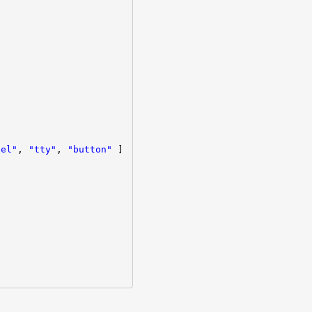
,
]
,
tel"
,
"tty"
,
"button"
]
,
,
,
]