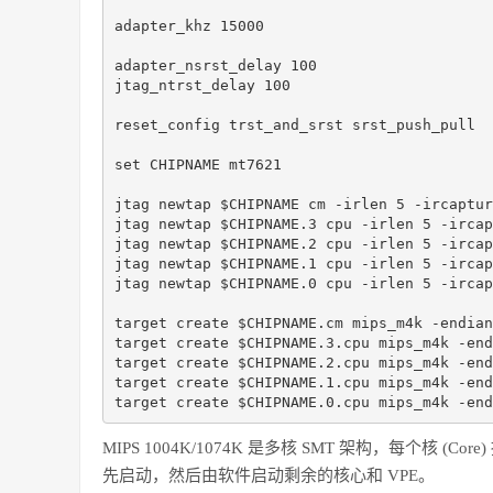
adapter_khz 15000

adapter_nsrst_delay 100

jtag_ntrst_delay 100

reset_config trst_and_srst srst_push_pull

set CHIPNAME mt7621

jtag newtap $CHIPNAME cm -irlen 5 -ircaptur
jtag newtap $CHIPNAME.3 cpu -irlen 5 -ircap
jtag newtap $CHIPNAME.2 cpu -irlen 5 -ircap
jtag newtap $CHIPNAME.1 cpu -irlen 5 -ircap
jtag newtap $CHIPNAME.0 cpu -irlen 5 -ircap
target create $CHIPNAME.cm mips_m4k -endian
target create $CHIPNAME.3.cpu mips_m4k -end
target create $CHIPNAME.2.cpu mips_m4k -end
target create $CHIPNAME.1.cpu mips_m4k -end
target create $CHIPNAME.0.cpu mips_m4k -end
MIPS 1004K/1074K 是多核 SMT 架构，每个核 (Core
先启动，然后由软件启动剩余的核心和 VPE。