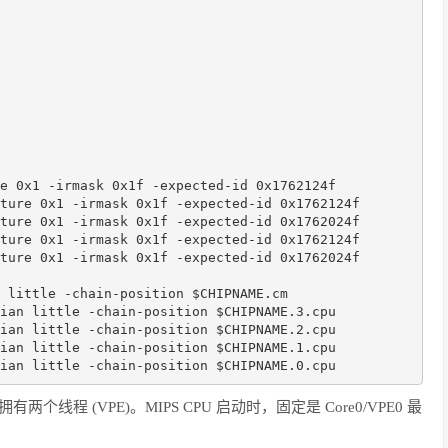
e 0x1 -irmask 0x1f -expected-id 0x1762124f

ture 0x1 -irmask 0x1f -expected-id 0x1762124f

ture 0x1 -irmask 0x1f -expected-id 0x1762024f

ture 0x1 -irmask 0x1f -expected-id 0x1762124f

ture 0x1 -irmask 0x1f -expected-id 0x1762024f

 little -chain-position $CHIPNAME.cm

ian little -chain-position $CHIPNAME.3.cpu

ian little -chain-position $CHIPNAME.2.cpu

ian little -chain-position $CHIPNAME.1.cpu

ian little -chain-position $CHIPNAME.0.cpu
) 拥有两个线程 (VPE)。MIPS CPU 启动时，固定是 Core0/VPE0 最