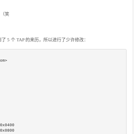
4 （笑
5 个 TAP 的来历，所以进行了少许修改：
om>

0x0400

0x0800
