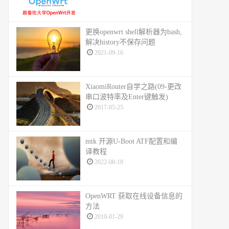
更换openwrt shell解析器为bash,
解决history不保存问题
2021-09-16
XiaomiRouter自学之路(09-更改
串口波特率及Enter键触发)
2017-05-25
mtk 开源U-Boot ATF配置和编
译教程
2022-08-18
OpenWRT 获取在线设备信息的
方法
2019-01-29