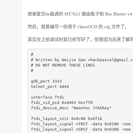
感谢星空de曲调的 MT7621 路由板子和 Bus Blaster v
然后，就是编写一份用于 OpenOCD 的 cfg 文件了。
其实在之前调试时就已经写好了，但是因为后来了解到了 
#

# Written by Weijie Gao <hackpascal@gmail.c
# DO NOT REMOVE THESE LINES

#

gdb_port 3333

telnet_port 4444

interface ftdi

ftdi_vid_pid 0x0403 0xcff8

ftdi_device_desc "Amontec JTAGkey"

ftdi_layout_init 0x0c08 0x0f1b

ftdi_layout_signal nTRST -data 0x0100 -noe 
ftdi_layout_signal nSRST -data 0x0200 -noe 