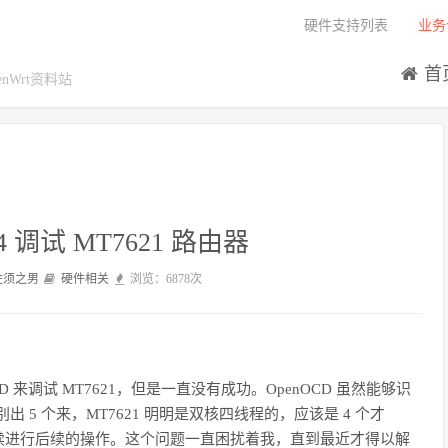
硬件支持列表
业务
首
Wrt资料站
r v4 调试 MT7621 路由器
佐须之男
硬件相关
浏览：6878次
enOCD 来调试 MT7621，但是一直没有成功。OpenOCD 虽然能够识
别出 5 个来，MT7621 明明是双核四线程的，应该是 4 个才
续进行后续的操作。这个问题一直困扰着我，直到最近才得以解