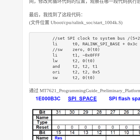
间，修改死循环代码的位置，观察在哪一段代码执行
最后，我找到了这段代码：
(文件位置 Uboot/cpu/ralink_soc/start_1004k.S)
	//set SPI clock to system bus /(5+2)

	li	t0, RALINK_SPI_BASE + 0x3c

	//sw	zero, 0(t0)

	li	t1, ~0x0FFF

	lw	t2, 0(t0)

	and	t2, t2, t1

	ori	t2, t2, 0x5

	sw	t2, 0(t0)
通过 MT7621_ProgrammingGuide_Preliminary