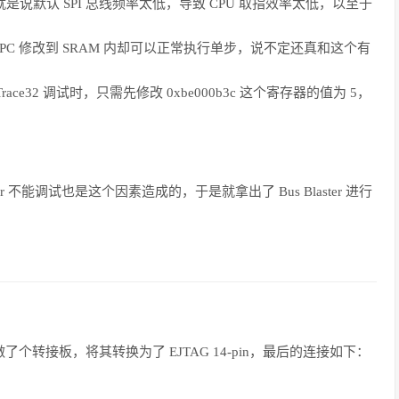
那么也就是说默认 SPI 总线频率太低，导致 CPU 取指效率太低，以至于
，将 PC 修改到 SRAM 内却可以正常执行单步，说不定还真和这个有
32 调试时，只需先修改 0xbe000b3c 这个寄存器的值为 5，
aster 不能调试也是这个因素造成的，于是就拿出了 Bus Blaster 进行
因此自己做了个转接板，将其转换为了 EJTAG 14-pin，最后的连接如下：