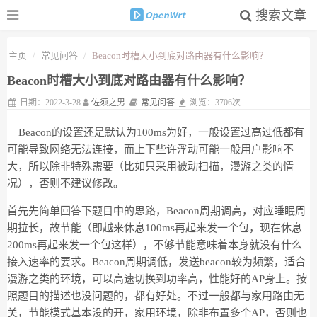
搜索文章
主页
常见问答
Beacon时槽大小到底对路由器有什么影响？
Beacon时槽大小到底对路由器有什么影响？
日期：2022-3-28
佐须之男
常见问答
浏览：3706次
Beacon的设置还是默认为100ms为好，一般设置过高过低都有
可能导致网络无法连接，而上下些许浮动可能一般用户影响不
大，所以除非特殊需要（比如只采用被动扫描，漫游之类的情
况），否则不建议修改。
首先先简单回答下题目中的思路，Beacon周期调高，对应睡眠周
期拉长，故节能（即越来休息100ms再起来发一个包，现在休息
200ms再起来发一个包这样），不够节能意味着本身就没有什么
接入速率的要求。Beacon周期调低，发送beacon较为频繁，适合
漫游之类的环境，可以高速切换到功率高，性能好的AP身上。按
照题目的描述也没问题的，都有好处。不过一般都与家用路由无
关，节能模式基本没的开，家用环境，除非布置多个AP，否则也