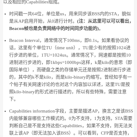
以及相应的Capabilities组成。
时间戳一共64位，单位是us，用来同步该BSS内的STA，貌似
是从AP启用开始，从0进行计时。
(注：从这里可以可以看出，
Beacon帧也是负责网络中的时间同步功能的)
。
Beacon Interval，通常情况下100ms，即0.1s。如果看协议的
话，这里有个单位TU（time unit），TU是少有的按照1024进
行步进的单位，1TU=1024us。通常情况下，网速都是按照10
进制进行步进的，即1kbps=1000bps这样，k是kilo的意思（即
国际单位），而硬盘之类的存储单元还是按照2进制进行步进
的，其中的k不是kilo，而是kilo-binary的缩写。曾经知乎有一
个帖子有关网速讨论的也对这个内容加以详述，这里TU是按
照kilo-binary的形式进行描述的，所以有些特殊，需要注意
下。
Capabilities information字段，主要是描述AP，换言之是该BSS
内能够兼容哪些工作模式的。0为不支持，1为支持。STA需要
判断自己是不是支持这些Capabilities，如果不支持，则无法关
联上该AP（即无法加入该BSS）。可以看到，CFP是否支持，