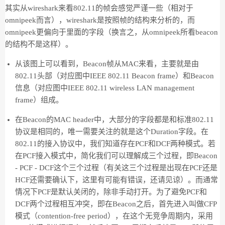
其实从wireshark来看802.11的帧会感觉严谨一些（相对于
omnipeek而言），wireshark是按照帧的结构来分析的，而
omnipeek更偏向于里面的字段（换言之，从omnipeek所看beacon
的结构不是这样）。
从该图上可以看到，Beacon帧从MAC来看，主要就是由
802.11头部（对应图中IEEE 802.11 Beacon frame）和Beacon
信息（对应图中IEEE 802.11 wireless LAN management
frame）组成。
在Beacon的MAC header中，大部分的字段都是和标准802.11
协议是相同的，唯一需要关注的就是这个Duration字段。在
802.11的接入协议中，我们知道存在PCF和DCF两种模式。若
在PCF接入模式中，简化我们可以理解成三个过程，即Beacon
- PCF - DCF这个三个过程（有关这三个过程是出现在PCF还是
HCF还需要确认下，这里有可能有错误，还请见谅）。而通常
情况下PCF是默认关闭的，除非手动打开。为了避免PCF和
DCF两个过程相互冲突，即在Beacon之后，首先进入叫做CFP
模式（contention-free period），在这个无竞争周期内，采用