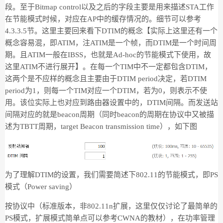
段。至于Bitmap control以及之后的字段主要是用来描述STA工作
在节能模式时候，对应在AP中的缓存情况的。细节可以参考
4.3.3.5节。这里主要回来看下DTIM的概念【实际上这里还有一个
概念容易混，即ATIM，注ATIM是一个帧，而DTIM是一个时间周
期。且ATIM一般在IBSS，也就是Ad-hoc的节能模式下使用，故
这里ATIM不进行展开】。在每一个TIM中不一定都包含DTIM，
这两个是不应样的概念且主要由于DTIM period决定，若DTIM
period为1，则每一个TIM对应一个DTIM，若为0，则表示不使
用。该位实际上也对应到路由器设置中的，DTIM间隔。而发送站
间隔对应的就是beacon周期（同时beacon的周期在协议中又被描
述为TBTT周期，target Beacon transmission time），如下图
为了理解DTIM的设置，我们需要简述下802.11的节能模式，即PS
模式（Power saving）
按协议中（标准版本，非802.11n扩展，这里仅仅讨论了最简单的
PS模式，扩展模式简单点可以参考CWNA的教材），在功率管理