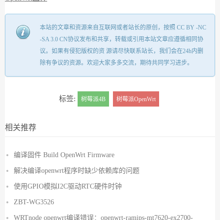
本站的文章和资源来自互联网或者站长的原创，按照 CC BY -NC
-SA 3.0 CN协议发布和共享，转载或引用本站文章应遵循相同协
议。如果有侵犯版权的资 源请尽快联系站长，我们会在24h内删
除有争议的资源。欢迎大家多多交流，期待共同学习进步。
标签:
树莓派4B
树莓派OpenWrt
相关推荐
编译固件 Build OpenWrt Firmware
解决编译openwrt程序时缺少依赖库的问题
使用GPIO模拟I2C驱动RTC硬件时钟
ZBT-WG3526
WRTnode openwrt编译错误：openwrt-ramips-mt7620-ex2700-