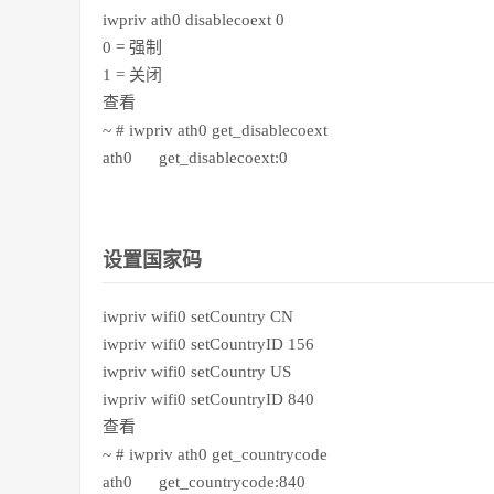
iwpriv ath0 disablecoext 0
0 = 强制
1 = 关闭
查看
~ # iwpriv ath0 get_disablecoext
ath0 get_disablecoext:0
设置国家码
iwpriv wifi0 setCountry CN
iwpriv wifi0 setCountryID 156
iwpriv wifi0 setCountry US
iwpriv wifi0 setCountryID 840
查看
~ # iwpriv ath0 get_countrycode
ath0 get_countrycode:840