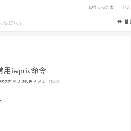
硬件支持列表
业务
首
Wrt资料站
s常用iwpriv命令
佐须之男
无线相关
浏览：4818次
上