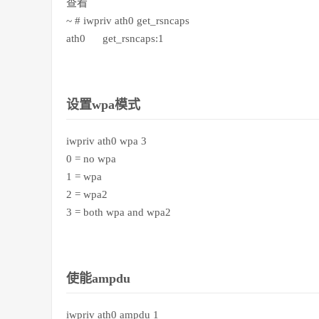
查看
~ # iwpriv ath0 get_rsncaps
ath0 get_rsncaps:1
设置wpa模式
iwpriv ath0 wpa 3
0 = no wpa
1 = wpa
2 = wpa2
3 = both wpa and wpa2
使能ampdu
iwpriv ath0 ampdu 1