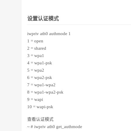
设置认证模式
iwpriv ath0 authmode 1
1 = open
2 = shared
3 = wpa1
4 = wpa1-psk
5 = wpa2
6 = wpa2-psk
7 = wpa1-wpa2
8 = wpa1-wpa2-psk
9 = wapi
10 = wapi-psk
查看认证模式
~ # iwpriv ath0 get_authmode