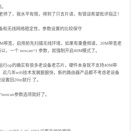
到。
还给老师了，我水平有限，得到了只言片语，有错误希望批评指正！
老设备和无线网络稳定性，参数设置的比较保守
了40M带宽，启用前先扫描无线环境，如果有重叠频道，20M带宽老
一个 noscan=1 参数，就强制开启40M模式了。
为运行op的确实有很多老设备老芯片，硬件本身就不支持40M带
近几年wifi技术发展狠狠快，新的路由器产品都不考虑老设备
设置回20m就行 了。
oscan参数选项就好了。