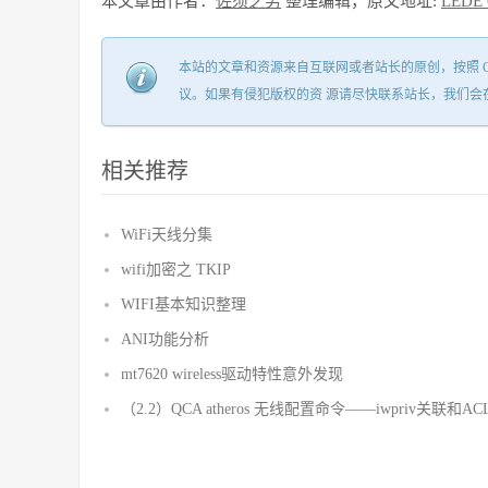
本文章由作者：
佐须之男
整理编辑，原文地址:
LEDE
本站的文章和资源来自互联网或者站长的原创，按照 CC B
议。如果有侵犯版权的资 源请尽快联系站长，我们会
相关推荐
WiFi天线分集
wifi加密之 TKIP
WIFI基本知识整理
ANI功能分析
mt7620 wireless驱动特性意外发现
（2.2）QCA atheros 无线配置命令——iwpriv关联和AC