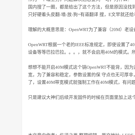
国内搜了一圈，都是给出了这个方法，但是原因没找
只好硬着头皮翻-墙-放-狗+有道翻译 搜，E文早就
理解的大概意思是：OpenWRT为了兼容（20M）
OpenWRT根据一个老的IEEE标准规定，即使设置
设备等等巴拉巴拉。。。，就不会启用40M的模式。所以，
想想不能开启40M模式这个锅OpenWRT不能背，因
宽，为了兼容和稳定，参数设置的保 守点也无可厚非，
了，设置40M带宽模式就强制工作在40M模式，有问题
只是建议大神们后续开发固件的时候在页面里加上这个n