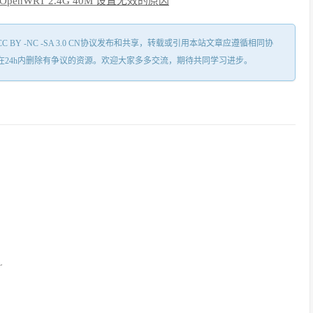
 OpenWRT 2.4G 40M 设置无效的原因
Y -NC -SA 3.0 CN协议发布和共享，转载或引用本站文章应遵循相同协
在24h内删除有争议的资源。欢迎大家多多交流，期待共同学习进步。
L