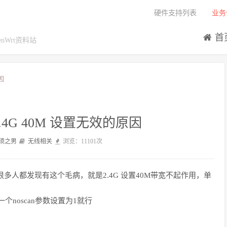
硬件支持列表
业务
首
Wrt资料站
因
 2.4G 40M 设置无效的原因
须之男
无线相关
浏览：11101次
件很多人都发现有这个毛病，就是2.4G 设置40M带宽不起作用，单
个noscan参数设置为1就行