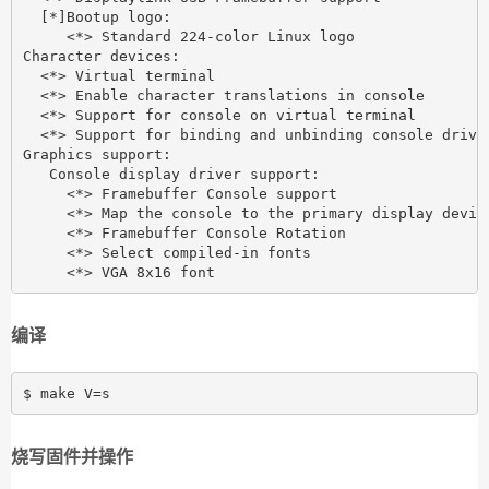
  [*]Bootup logo:

     <*> Standard 224-color Linux logo

Character devices:

  <*> Virtual terminal

  <*> Enable character translations in console

  <*> Support for console on virtual terminal

  <*> Support for binding and unbinding console driver
Graphics support:

   Console display driver support:

     <*> Framebuffer Console support

     <*> Map the console to the primary display device
     <*> Framebuffer Console Rotation

     <*> Select compiled-in fonts

编译
烧写固件并操作