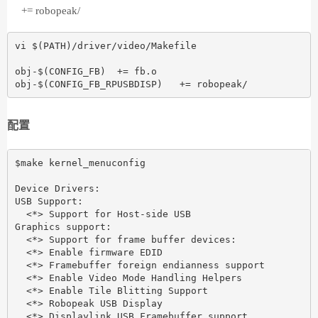
+= robopeak/
vi $(PATH)/driver/video/Makefile 

obj-$(CONFIG_FB)  += fb.o

配置
$make kernel_menuconfig 

Device Drivers:

USB Support:

  <*> Support for Host-side USB

Graphics support:

  <*> Support for frame buffer devices:

  <*> Enable firmware EDID

  <*> Framebuffer foreign endianness support

  <*> Enable Video Mode Handling Helpers

  <*> Enable Tile Blitting Support

  <*> Robopeak USB Display  

  <*> Displaylink USB Framebuffer support
