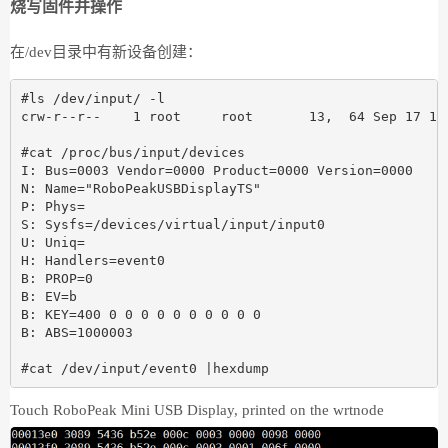
烧写固件并操作
在/dev目录中有新设备创建：
#ls /dev/input/ -l

crw-r--r--    1 root     root       13,  64 Sep 17 18:
#cat /proc/bus/input/devices

I: Bus=0003 Vendor=0000 Product=0000 Version=0000

N: Name="RoboPeakUSBDisplayTS"

P: Phys=

S: Sysfs=/devices/virtual/input/input0

U: Uniq=

H: Handlers=event0

B: PROP=0 

B: EV=b

B: KEY=400 0 0 0 0 0 0 0 0 0 0

B: ABS=1000003 

Touch RoboPeak Mini USB Display, printed on the wrtnode