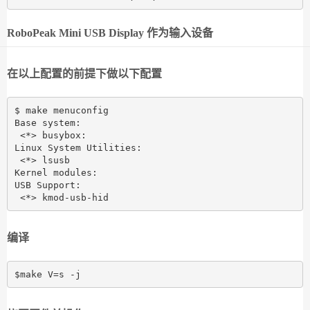
RoboPeak Mini USB Display 作为输入设备
在以上配置的前提下做以下配置
$ make menuconfig

Base system:

 <*> busybox:

Linux System Utilities:

 <*> lsusb

Kernel modules:

USB Support:

编译