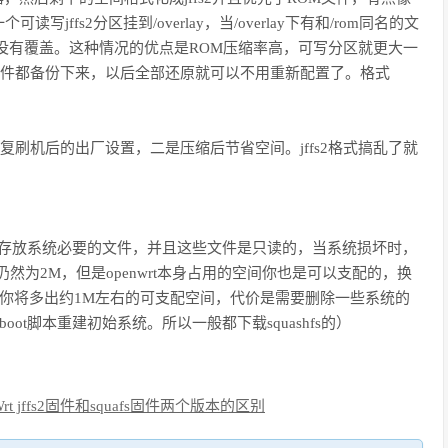
jffs2分区挂到/overlay，当/overlay下有和/rom同名的文
没有覆盖。这种情况的优点是ROM压缩率高，可写分区就更大一
所有文件都备份下来，以后全部还原就可以不用重新配置了。格式
恢复刷机后的出厂设置，二是压缩后节省空间。jffs2格式搞乱了就
会占用1M空间存放系统必要的文件，并且这些文件是只读的，当系统损坏时，
余空间仍然为2M，但是openwrt本身占用的空间你也是可以支配的，换
方式，你将多出约1M左右的可支配空间，代价是需要删除一些系统的
oot脚本重建初始系统。所以一般都下载squashfs的）
Wrt jffs2固件和squafs固件两个版本的区别