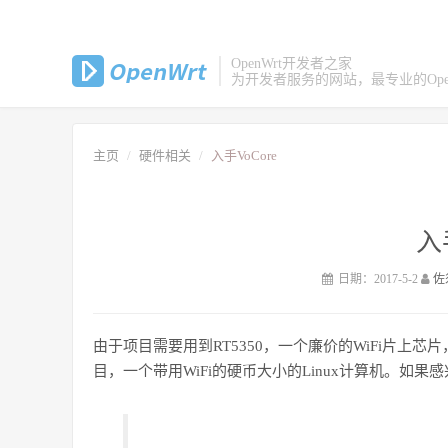
OpenWrt开发者之家
为开发者服务的网站，最专业的Open
主页
硬件相关
入手VoCore
入
日期：2017-5-2
佐
由于项目需要用到RT5350，一个廉价的WiFi片上芯
目，一个带用WiFi的硬币大小的Linux计算机。如