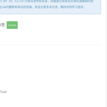
Y -NC -SA 3.0 CN协议发布和共享，转载或引用本站文章应遵循相同协
在24h内删除有争议的资源。欢迎大家多多交流，期待共同学习进步。
标签:
vocore
lash